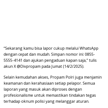
“Sekarang kamu bisa lapor cukup melalui WhatsApp
dengan cepat dan mudah. Simpan nomor ini: 0855-
5555-4141 dan ajukan pengaduan kapan saja,” tulis
akun X @Divpropam pada Jumat (14/2/2025).
Selain kemudahan akses, Propam Polri juga menjamin
keamanan dan kerahasiaan setiap pelapor. Semua
laporan yang masuk akan diproses dengan
profesionalisme untuk memastikan tindakan tegas
terhadap oknum polisi yang melanggar aturan.
Cara Melaporkan Polisi Bermasalah Lewat WhatsApp
BACA JUGA :
Presiden Prabowo
Panggil Menteri ke Hambalang,
Instruksikan Pengembalian Aset
Negara
Berikut langkah-langkah yang harus dilakukan untuk