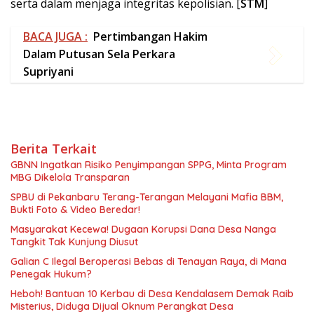
Berita Terkait
GBNN Ingatkan Risiko Penyimpangan SPPG, Minta Program
MBG Dikelola Transparan
SPBU di Pekanbaru Terang-Terangan Melayani Mafia BBM,
Bukti Foto & Video Beredar!
Masyarakat Kecewa! Dugaan Korupsi Dana Desa Nanga
Tangkit Tak Kunjung Diusut
Galian C Ilegal Beroperasi Bebas di Tenayan Raya, di Mana
Penegak Hukum?
Heboh! Bantuan 10 Kerbau di Desa Kendalasem Demak Raib
Misterius, Diduga Dijual Oknum Perangkat Desa
Presiden Prabowo Panggil Menteri ke Hambalang, Instruksikan
Pengembalian Aset Negara
Bagikan ini:
X
Facebook
Telegram