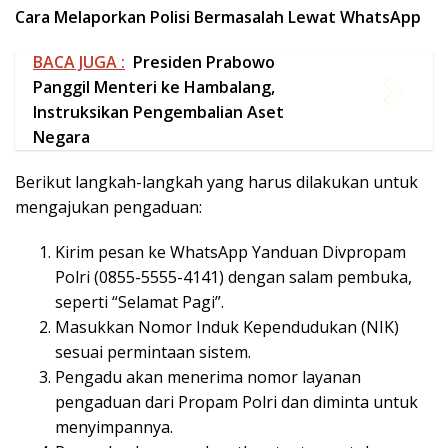
mengajukan pengaduan:
Kirim pesan ke WhatsApp Yanduan Divpropam
Polri (0855-5555-4141) dengan salam pembuka,
seperti “Selamat Pagi”.
Masukkan Nomor Induk Kependudukan (NIK)
sesuai permintaan sistem.
Pengadu akan menerima nomor layanan
pengaduan dari Propam Polri dan diminta untuk
menyimpannya.
Pengadu akan mendapatkan tautan untuk
melengkapi data diri.
Isi formulir pendaftaran sesuai dengan data yang
diminta.
Unggah foto KTP beserta swafoto dengan KTP
untuk verifikasi identitas.
Setelah data diri terisi, sistem akan mengirim
tautan untuk mengisi formulir pengaduan.