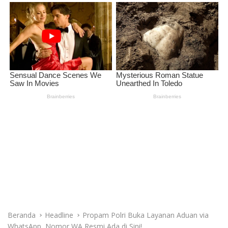
Beranda
Headline
Propam Polri Buka Layanan Aduan via
WhatsApp, Nomor WA Resmi Ada di Sini!
Headline
,
Nasional
Propam Polri Buka Layanan Aduan
via WhatsApp, Nomor WA Resmi
Ada di Sini!
Kini masyarakat bisa melaporkan oknum polisi bermasalah