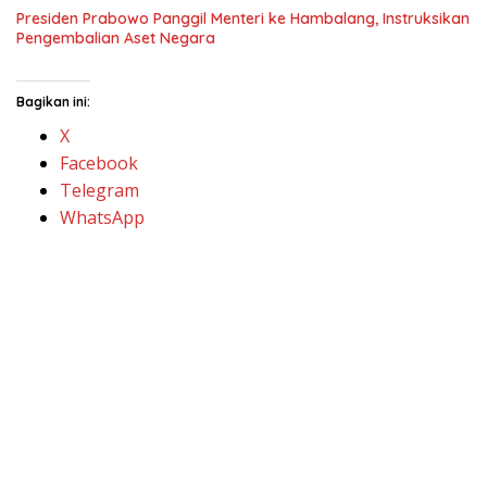
WhatsApp
BACA JUGA :
Heboh! Bantuan 10
Kerbau di Desa Kendalasem Demak
Raib Misterius, Diduga Dijual Oknum
Perangkat Desa