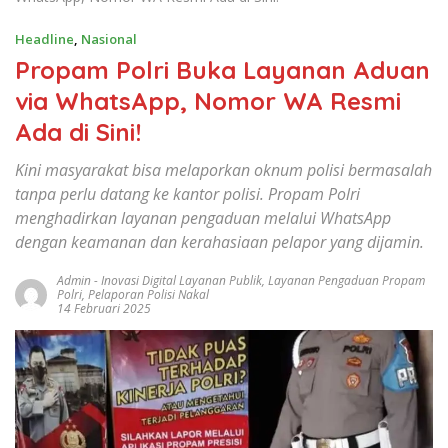
tanpa perlu datang ke kantor polisi. Propam Polri
menghadirkan layanan pengaduan melalui WhatsApp
dengan keamanan dan kerahasiaan pelapor yang dijamin.
Admin
-
Inovasi Digital Layanan Publik
,
Layanan Pengaduan Propam
Polri
,
Pelaporan Polisi Nakal
14 Februari 2025
Propam Polri Buka Layanan Aduan via WhatsApp, Nomor WA Resmi Ada
di Sini!