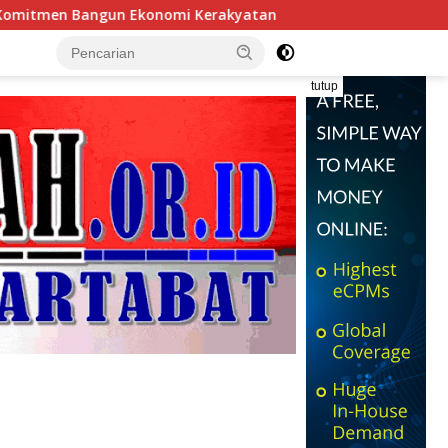
erakyatan
Fantastis ! UKW PWI di Majalengka Cetak 5
tutup