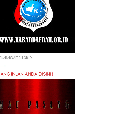
KABARDAERAH.OR.ID
ANG IKLAN ANDA DISINI !