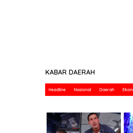
KABAR DAERAH
Berani
&
Headline
Nasional
Daerah
Ekon
Bermartabat