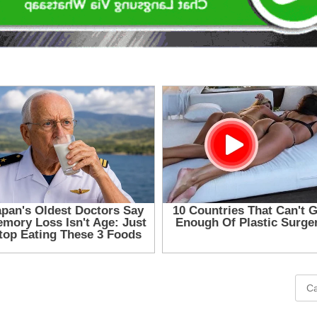
Cari
untu