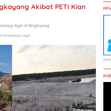
gkayang Akibat PETI Kian
PP
ambang Ilegal di Bengkayang
as Penambangan Ilegal
PERS
KA