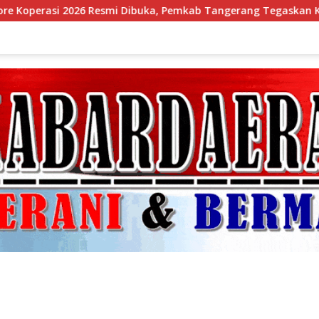
uka, Pemkab Tangerang Tegaskan Komitmen Bangun Ekonomi K