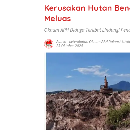
Kerusakan Hutan Ben
Meluas
Oknum APH Diduga Terlibat Lindungi Pen
Admin
-
Keterlibatan Oknum APH Dalam Aktivit
23 Oktober 2024