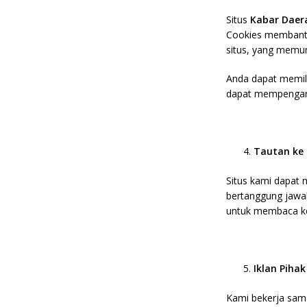
Situs
Kabar Daer
Cookies membantu
situs, yang memun
Anda dapat memili
dapat mempengaruh
Tautan ke 
Situs kami dapat m
bertanggung jawab
untuk membaca keb
Iklan Pihak
Kami bekerja sama