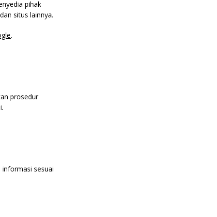
enyedia pihak
an situs lainnya.
ogle
.
an prosedur
i.
informasi sesuai