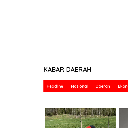
KABAR DAERAH
Berani
&
Headline
Nasional
Daerah
Ekon
Bermartabat