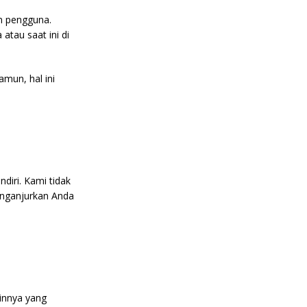
n pengguna.
tau saat ini di
mun, hal ini
ndiri. Kami tidak
enganjurkan Anda
ainnya yang