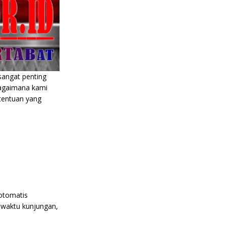
 sangat penting
bagaimana kami
tentuan yang
 otomatis
n waktu kunjungan,