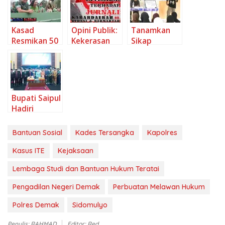
Ponton
Bagi
Gelar LDKS II
Bupati Saipul
Pengangkut
Demokrasi
di Pantai
Hadiri
Sampah di
dan Hukum
Libuo
Paripurna
Toba
yang Belum
HUT
Bantuan Sosial
Kades Tersangka
Kapolres
Tegas
Kabupaten
Bone
Kasus ITE
Kejaksaan
Bolango ke-
Lembaga Studi dan Bantuan Hukum Teratai
22
Pengadilan Negeri Demak
Perbuatan Melawan Hukum
Polres Demak
Sidomulyo
Penulis: RAHMAD
Editor: Red
Baca Juga