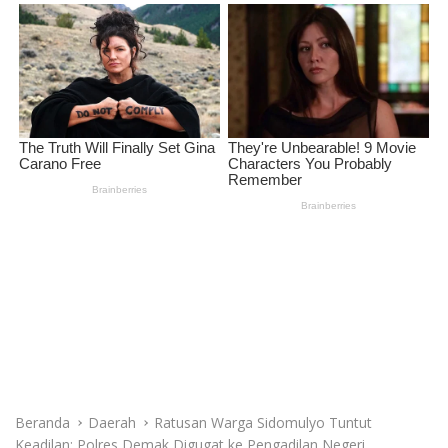
Beranda
Daerah
Ratusan Warga Sidomulyo Tuntut
Keadilan: Polres Demak Digugat ke Pengadilan Negeri
Daerah
,
Headline
,
Hukum & Kriminal
Ratusan Warga Sidomulyo Tuntut
Keadilan: Polres Demak Digugat ke
Pengadilan Negeri