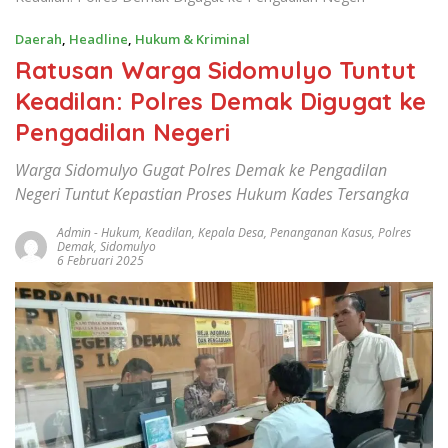
Warga Sidomulyo Gugat Polres Demak ke Pengadilan
Negeri Tuntut Kepastian Proses Hukum Kades Tersangka
Admin
-
Hukum
,
Keadilan
,
Kepala Desa
,
Penanganan Kasus
,
Polres
Demak
,
Sidomulyo
6 Februari 2025
Ratusan Warga Sidomulyo Tuntut Keadilan: Polres Demak Digugat ke
Pengadilan Negeri
Ratusan Warga Sidomulyo Tuntut Keadilan: Polres