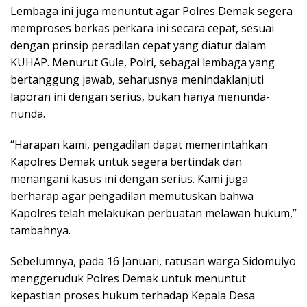
“Harapan kami, pengadilan dapat memerintahkan
Kapolres Demak untuk segera bertindak dan
menangani kasus ini dengan serius. Kami juga
berharap agar pengadilan memutuskan bahwa
Kapolres telah melakukan perbuatan melawan hukum,”
tambahnya.
Sebelumnya, pada 16 Januari, ratusan warga Sidomulyo
menggeruduk Polres Demak untuk menuntut
kepastian proses hukum terhadap Kepala Desa
Mahfudin yang sudah berstatus tersangka sejak
Desember 2023 namun belum ada tindak lanjut. Warga
sangat kecewa dengan lambatnya penanganan kasus
ini, yang berawal dari dugaan penghapusan data
elektronik warga desa yang berakibat pada hilangnya
hak mereka atas bantuan sosial dari pemerintah.