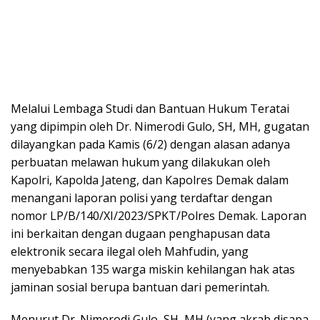
yang dipimpin oleh Dr. Nimerodi Gulo, SH, MH, gugatan
dilayangkan pada Kamis (6/2) dengan alasan adanya
perbuatan melawan hukum yang dilakukan oleh
Kapolri, Kapolda Jateng, dan Kapolres Demak dalam
menangani laporan polisi yang terdaftar dengan
nomor LP/B/140/XI/2023/SPKT/Polres Demak. Laporan
ini berkaitan dengan dugaan penghapusan data
elektronik secara ilegal oleh Mahfudin, yang
menyebabkan 135 warga miskin kehilangan hak atas
jaminan sosial berupa bantuan dari pemerintah.
Menurut Dr. Nimerodi Gulo, SH, MH (yang akrab disapa
Gule), meskipun sudah ada beberapa bukti kuat,
termasuk pengakuan tersangka, saksi-saksi, serta
keterangan dari ahli pidana dan ahli ITE yang
menyatakan bahwa perkara ini memenuhi unsur
pidana, Polres Demak belum juga mengirimkan berkas
perkara ke kejaksaan.