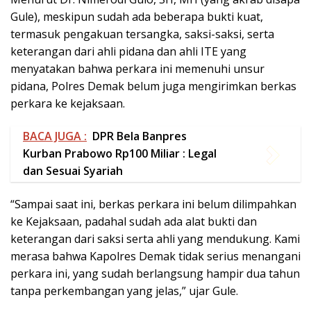
BACA JUGA :
DPR Bela Banpres
Kurban Prabowo Rp100 Miliar : Legal
dan Sesuai Syariah
“Sampai saat ini, berkas perkara ini belum dilimpahkan
ke Kejaksaan, padahal sudah ada alat bukti dan
keterangan dari saksi serta ahli yang mendukung. Kami
merasa bahwa Kapolres Demak tidak serius menangani
perkara ini, yang sudah berlangsung hampir dua tahun
tanpa perkembangan yang jelas,” ujar Gule.
Lembaga ini juga menuntut agar Polres Demak segera
memproses berkas perkara ini secara cepat, sesuai
dengan prinsip peradilan cepat yang diatur dalam
KUHAP. Menurut Gule, Polri, sebagai lembaga yang
bertanggung jawab, seharusnya menindaklanjuti
laporan ini dengan serius, bukan hanya menunda-
nunda.