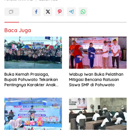
Buka Kemah Prasiaga,
Wabup Iwan Buka Pelatihan
Bupati Pohuwato Tekankan
Mitigasi Bencana Ratusan
Pentingnya Karakter Anak
Siswa SMP di Pohuwato
Usia Dini
Canangkan HAN 2026, Bupati
Bupati Saipul Buka Uji
Saipul : PAUD Fondasi Utama
Kompetensi Teknis Pejabat
Cetak Generasi Unggul
Pohuwato