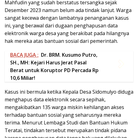
BACA JUGA :
Dr. BRM. Kusumo Putro,
SH., MH: Kejari Harus Jerat Pasal
Berat untuk Koruptor PD Percada Rp
10,6 Miliar!
Kasus ini bermula ketika Kepala Desa Sidomulyo diduga
menghapus data elektronik secara sepihak,
mengakibatkan 135 warga miskin kehilangan akses
terhadap bantuan sosial yang seharusnya mereka
terima. Menurut Lembaga Studi dan Bantuan Hukum
Teratai, tindakan tersebut merupakan tindak pidana
karena penghapusan data tanpa hak yang dilakukan
oleh Kepala Desa dapat merugikan warga yang sudah
seharusnya mendapatkan bantuan sosial.
Dengan adanya gugatan ini, warga Sidomulyo
berharap keadilan dapat ditegakkan dan proses hukum
terhadap Kepala Desa Mahfudin dapat segera
dilanjutkan sesuai dengan aturan hukum yang berlaku.