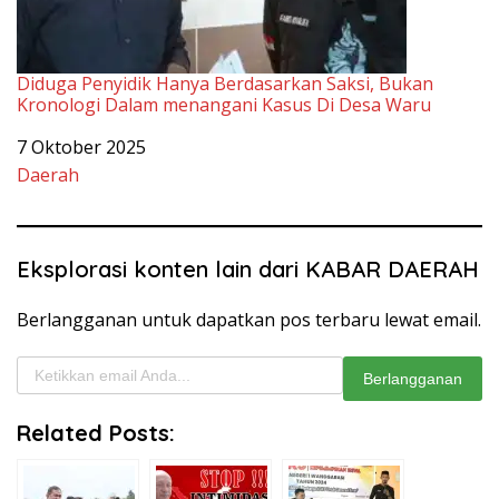
Eksplorasi konten lain dari KABAR DAERAH
Berlangganan untuk dapatkan pos terbaru lewat email.
Ketikkan email Anda...
Berlangganan
Related Posts:
Kasad
Opini Publik:
Tanamkan
Resmikan 50
Kekerasan
Sikap
Sumber Air
terhadap
Kepemimpin
Bersih dan
Jurnalis
an, SMP
Serahkan
Investigatif,
Negeri 1
Perahu
Ancaman
Wanggarasi