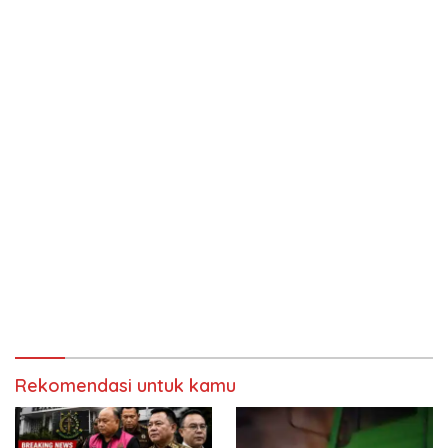
Rekomendasi untuk kamu
Kejagung Bongkar Dugaan
Investigasi BBM Subsidi
Korupsi MBG, Tiga Eks
Berujung Intimidasi, Sopir
Pimpinan BGN Terseret Kasus
Truk Nyaris Tabrak Jurnalis