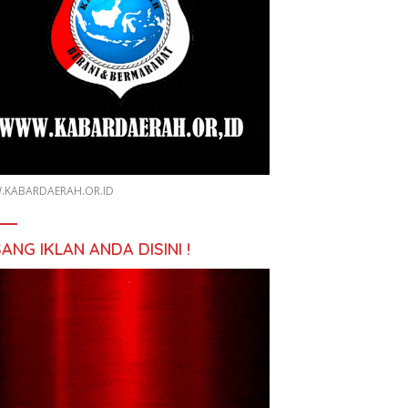
KABARDAERAH.OR.ID
ANG IKLAN ANDA DISINI !