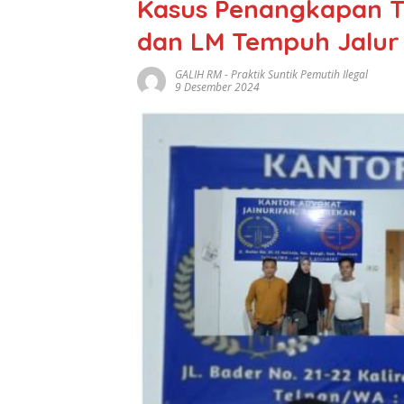
Kasus Penangkapan T
dan LM Tempuh Jalu
GALIH RM
-
Praktik Suntik Pemutih Ilegal
9 Desember 2024