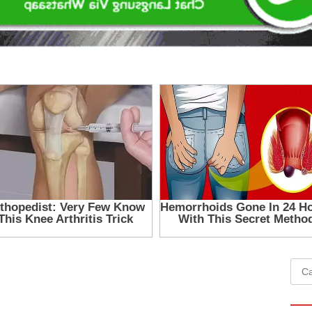
Cari
untu