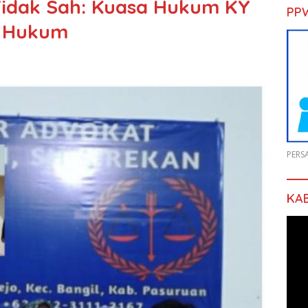
idak Sah: Kuasa Hukum KY
PP
r Hukum
PERS
KA