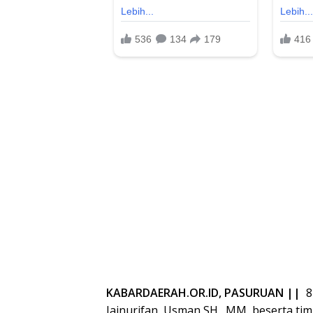
KABARDAERAH.OR.ID, PASURUAN ||
8
Jainurifan, Usman SH., MM, beserta t