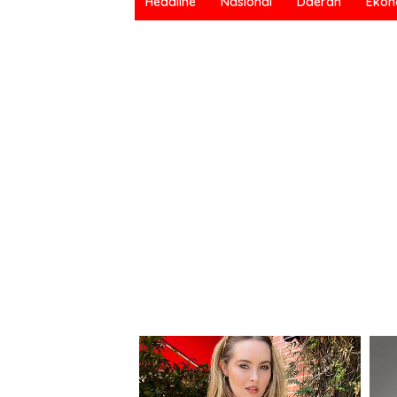
Headline
Nasional
Daerah
Ekon
Bermartabat