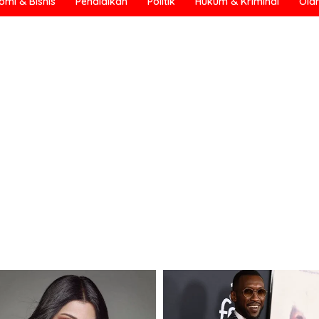
omi & Bisnis
Pendidikan
Politik
Hukum & Kriminal
Ola