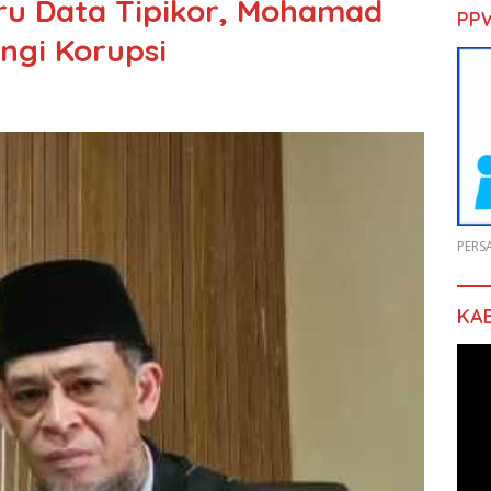
ru Data Tipikor, Mohamad
PP
ngi Korupsi
PERS
KA