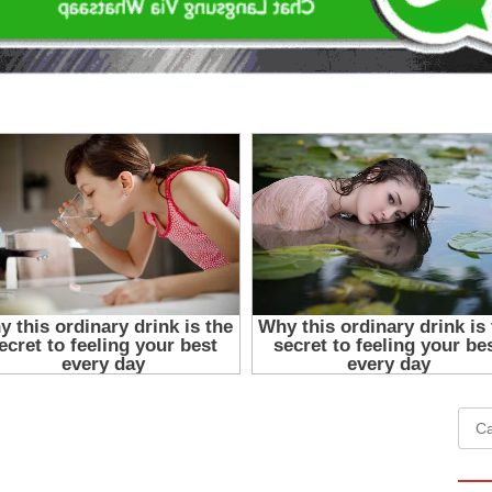
Cari
untu