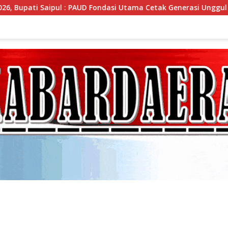
si Utama Cetak Generasi Unggul
Bupati Saipul Buka Uj