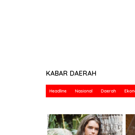
KABAR DAERAH
Berani
&
Headline
Nasional
Daerah
Ekon
Bermartabat