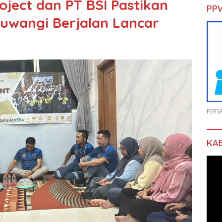
oject dan PT BSI Pastikan
PP
yuwangi Berjalan Lancar
PERS
KA