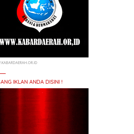
KABARDAERAH.OR.ID
ANG IKLAN ANDA DISINI !