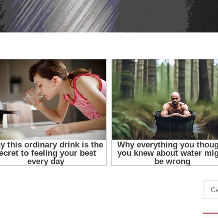
Cari
untu