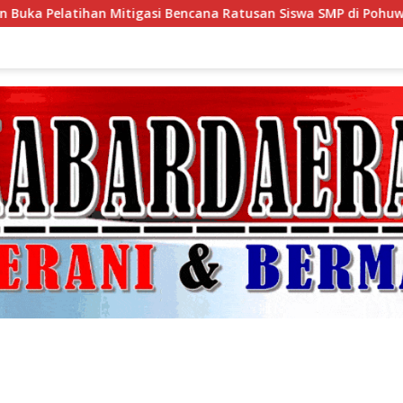
encana Ratusan Siswa SMP di Pohuwato
Canangkan HAN 