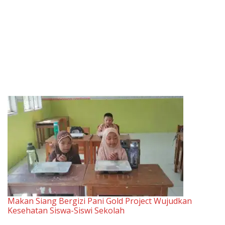
Makan Siang Bergizi Pani Gold Project Wujudkan
Kesehatan Siswa-Siswi Sekolah
Tanggal
1 Juli 2025
Sehubungan dengan
Daerah