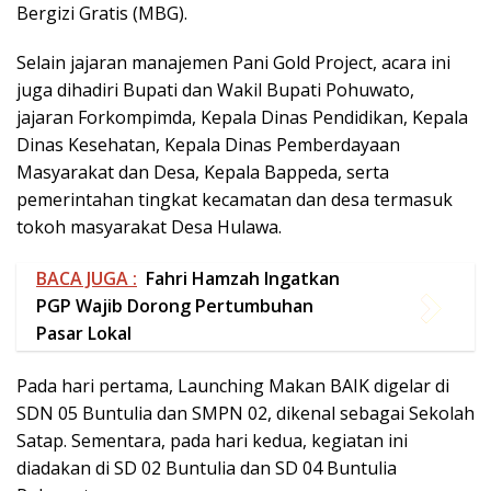
pemerintahan tingkat kecamatan dan desa termasuk
tokoh masyarakat Desa Hulawa.
BACA JUGA :
Fahri Hamzah Ingatkan
PGP Wajib Dorong Pertumbuhan
Pasar Lokal
Pada hari pertama, Launching Makan BAIK digelar di
SDN 05 Buntulia dan SMPN 02, dikenal sebagai Sekolah
Satap. Sementara, pada hari kedua, kegiatan ini
diadakan di SD 02 Buntulia dan SD 04 Buntulia
Pohuwato.
Pani Gold Project sudah melakukan Program Makan
Baik di tiga sekolah sejak Oktober 2024 dan ditambah
SDN 04 sejak Januari 2025. Dalam pelaksanaannya,
Pani Gold Project menggandeng ADEN sebagai
penyedia makanan yang telah memiliki sertifikasi