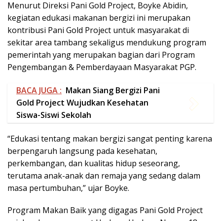
BACA JUGA :
Makan Siang Bergizi Pani
Gold Project Wujudkan Kesehatan
Siswa-Siswi Sekolah
“Edukasi tentang makan bergizi sangat penting karena
berpengaruh langsung pada kesehatan,
perkembangan, dan kualitas hidup seseorang,
terutama anak-anak dan remaja yang sedang dalam
masa pertumbuhan,” ujar Boyke.
Program Makan Baik yang digagas Pani Gold Project
sejalan dengan amanat Undang-Undang Nomor 18
Tahun 2012 tentang Pangan. Program ini mendukung
upaya pemerintah dalam mendorong pola konsumsi
yang Beragam, Bergizi, Seimbang, dan Aman (B2SA),
sekaligus memperkuat kesadaran akan pentingnya
asupan nutrisi yang memadai sebagai bagian dari
perlindungan Hak Asasi Manusia.