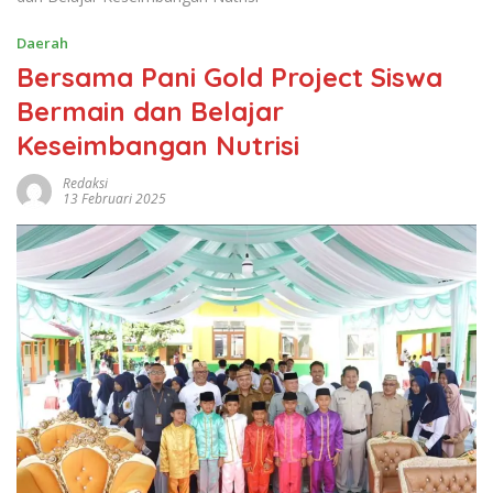
13 Februari 2025
Kabardaerah.or.id,
Pohuwato
– Pani Gold Project
meluncurkan Edukasi Makan BAIK di empat sekolah di
Desa Hulawa, Kecamatan Buntulia, Kabupaten
Pohuwato, untuk meningkatkan kesadaran siswa, guru
dan orangtua siswa akan pentingnya asupan gizi