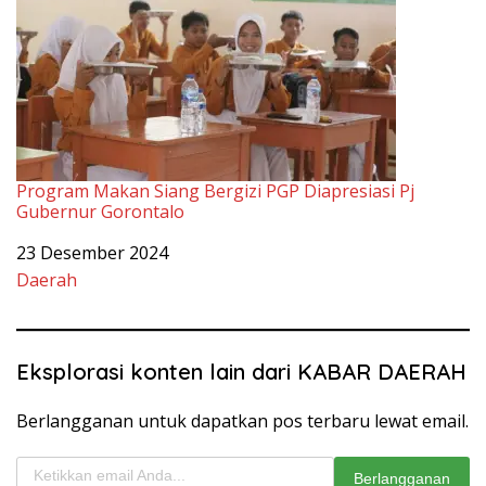
Program Makan Siang Bergizi PGP Diapresiasi Pj
Gubernur Gorontalo
Tanggal
23 Desember 2024
Sehubungan dengan
Daerah
Eksplorasi konten lain dari KABAR DAERAH
Berlangganan untuk dapatkan pos terbaru lewat email.
Ketikkan email Anda...
Berlangganan
Related Posts:
No related posts.
Bupati Pohuwato
PGP
Program Makan Baik