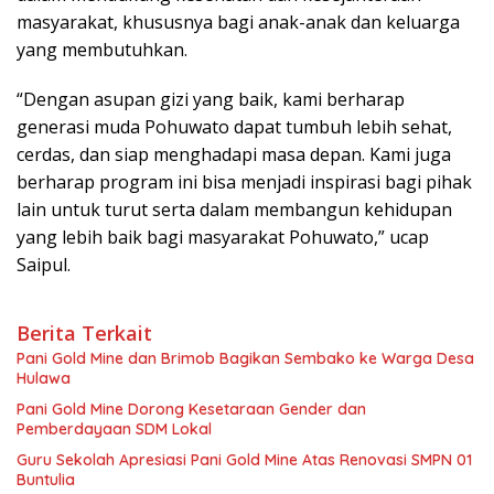
lain untuk turut serta dalam membangun kehidupan
yang lebih baik bagi masyarakat Pohuwato,” ucap
Saipul.
Berita Terkait
Pani Gold Mine dan Brimob Bagikan Sembako ke Warga Desa
Hulawa
Pani Gold Mine Dorong Kesetaraan Gender dan
Pemberdayaan SDM Lokal
Guru Sekolah Apresiasi Pani Gold Mine Atas Renovasi SMPN 01
Buntulia
dr Dian Ditunjuk Sebagai Plt Direktur RSUD BP, Bupati :
Laksanakan Amanah Ini Dengan Baik.
PT Merdeka Gold Resources Tbk Memulai Penambangan
Pertama di Proyek Emas Pani
Soal Polemik Kepemilikan Saham, Boyke : Tetap Milik KUD
Dharma Tani Marisa