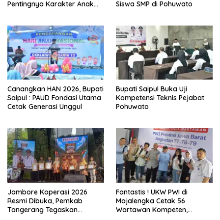
Canangkan HAN 2026, Bupati
Bupati Saipul Buka Uji
Saipul : PAUD Fondasi Utama
Kompetensi Teknis Pejabat
Cetak Generasi Unggul
Pohuwato
Jambore Koperasi 2026
Fantastis ! UKW PWI di
Resmi Dibuka, Pemkab
Majalengka Cetak 56
Tangerang Tegaskan
Wartawan Kompeten,
Komitmen Bangun Ekonomi
Tingkat Kelulusan Capai 93
Kerakyatan
Persen