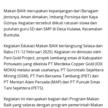
Kegiatan Edukasi Makan BAIK berlangsung Selasa dan
Rabu (11-12 Februari 2025). Kegiatan ini diinisiasi oleh
Pani Gold Project, proyek tambang emas di Kabupaten
Pohuwato yang dikelola PT Merdeka Copper Gold (IDX:
MDKA) melalui anak usahanya, PT Gorontalo Sejahtera
Mining (GSM), PT Pani Bersama Tambang (PBT) dan
PT Mentari Alam Persada (MAP) dan PT Puncak Emas
Tani Sejahtera (PETS).
Kegiatan ini merupakan bagian dari Program Makan
Baik yang selaras dengan program pemerintah Makan
Bergizi Gratis (MBG).
Selain jajaran manajemen Pani Gold Project, acara ini
juga dihadiri Bupati dan Wakil Bupati Pohuwato,
jajaran Forkompimda, Kepala Dinas Pendidikan, Kepala
Dinas Kesehatan, Kepala Dinas Pemberdayaan
Masyarakat dan Desa, Kepala Bappeda, serta