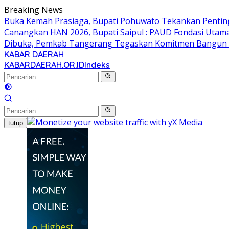
Langsung
Breaking News
ke
Buka Kemah Prasiaga, Bupati Pohuwato Tekankan Penting
konten
Canangkan HAN 2026, Bupati Saipul : PAUD Fondasi Utam
Dibuka, Pemkab Tangerang Tegaskan Komitmen Bangun 
KABAR DAERAH
Berani
KABARDAERAH.OR.ID
Indeks
&
Bermartabat
tutup