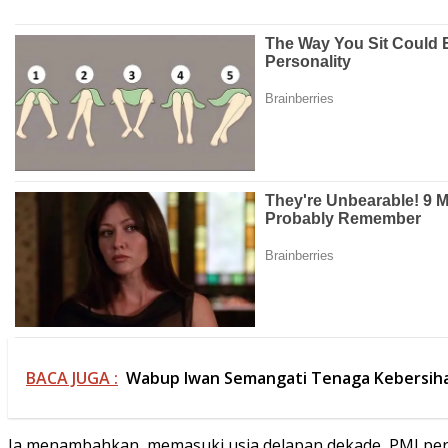
BACA JUGA :
Wabup Iwan Semangati Tenaga Kebersih
Ia menambahkan, memasuki usia delapan dekade, PMI perlu