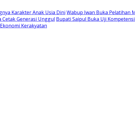
nya Karakter Anak Usia Dini
Wabup Iwan Buka Pelatihan M
a Cetak Generasi Unggul
Bupati Saipul Buka Uji Kompetens
Ekonomi Kerakyatan