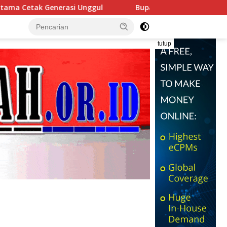
Bupati Saipul Buka Uji Kompetensi Teknis Pejabat Po
tutup