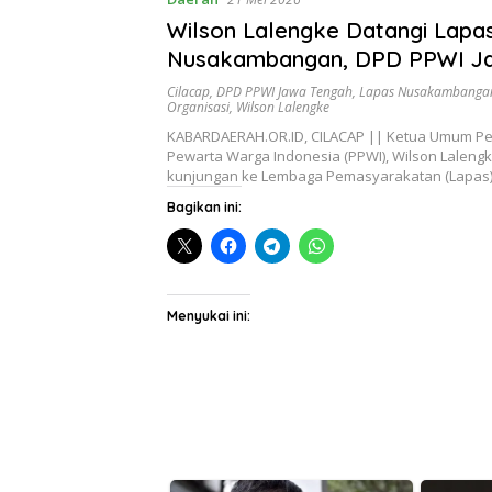
Wilson Lalengke Datangi Lapa
Nusakambangan, DPD PPWI J
Kawal Agenda
Cilacap
,
DPD PPWI Jawa Tengah
,
Lapas Nusakambanga
Organisasi
,
Wilson Lalengke
KABARDAERAH.OR.ID, CILACAP || Ketua Umum P
Pewarta Warga Indonesia (PPWI), Wilson Laleng
kunjungan ke Lembaga Pemasyarakatan (Lapas
Bagikan ini:
Menyukai ini: