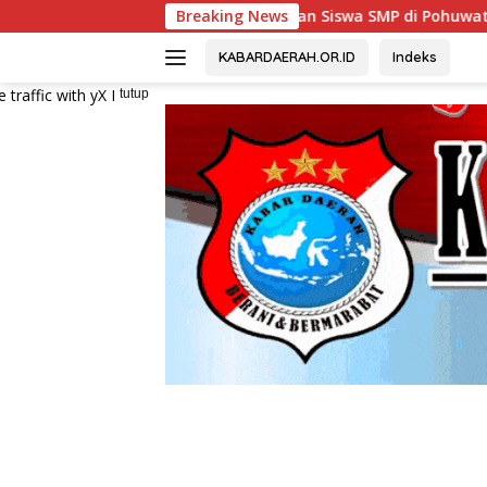
Langsung
cana Ratusan Siswa SMP di Pohuwato
Breaking News
Canangkan HAN 202
ke
konten
KABARDAERAH.OR.ID
Indeks
tutup