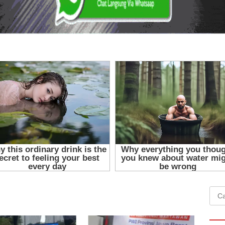
Cari
untu