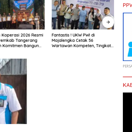
PP
 Koperasi 2026 Resmi
Fantastis ! UKW PWI di
DPRD
 Pemkab Tangerang
Majalengka Cetak 56
Sepa
n Komitmen Bangun
Wartawan Kompeten, Tingkat
Pert
 Kerakyatan
Kelulusan Capai 93 Persen
2025
PERS
KA