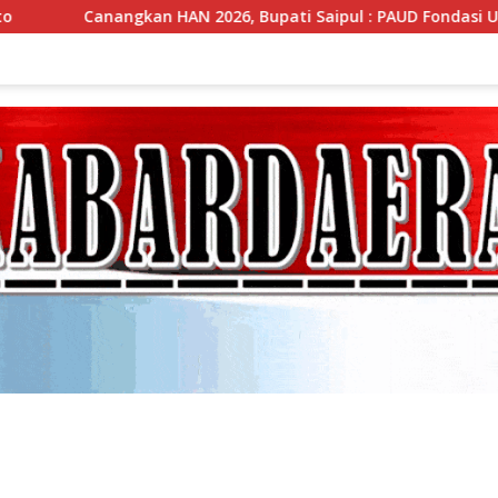
6, Bupati Saipul : PAUD Fondasi Utama Cetak Generasi Unggul