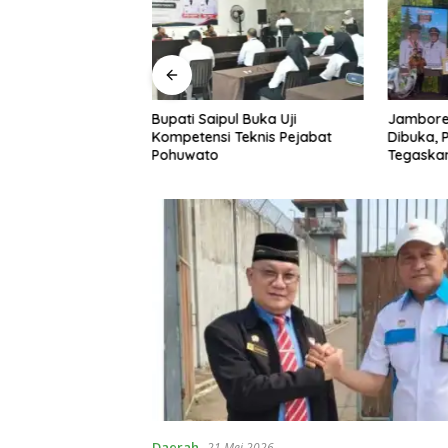
AN 2026, Bupati
Bupati Saipul Buka Uji
Jambore
UD Fondasi Utama
Kompetensi Teknis Pejabat
Dibuka,
asi Unggul
Pohuwato
Tegaska
Ekonomi
Daerah
21 Mei 2026