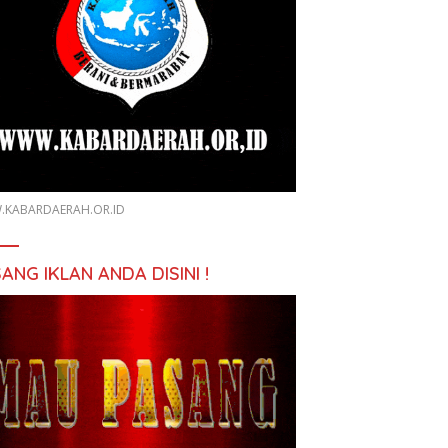
KABARDAERAH.OR.ID
ANG IKLAN ANDA DISINI !