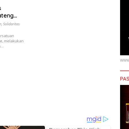
s
ateng
n
,
Solidaritas
ersatuan
ke, melakukan
)…
WWW.
PAS