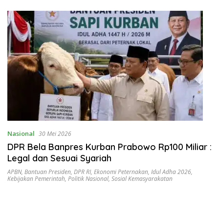
Nasional
30 Mei 2026
DPR Bela Banpres Kurban Prabowo Rp100 Miliar :
Legal dan Sesuai Syariah
APBN
,
Bantuan Presiden
,
DPR RI
,
Ekonomi Peternakan
,
Idul Adha 2026
,
Kebijakan Pemerintah
,
Politik Nasional
,
Sosial Kemasyarakatan