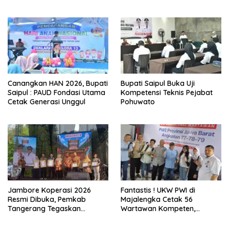
Cetak Generasi Unggul
Pohuwato
Jambore Koperasi 2026
Fantastis ! UKW PWI di
Resmi Dibuka, Pemkab
Majalengka Cetak 56
Tangerang Tegaskan
Wartawan Kompeten,
Komitmen Bangun Ekonomi
Tingkat Kelulusan Capai 93
Kerakyatan
Persen