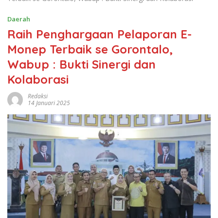
Redaksi
14 Januari 2025
Kabardaerah.or.id,
Pohuwato
– Wakil Bupati
Pohuwato, Suharsi Igirisa, menerima piagam
penghargaan dari Pemerintah Provinsi Gorontalo yang
diserahkan langsung oleh Penjabat Gubernur