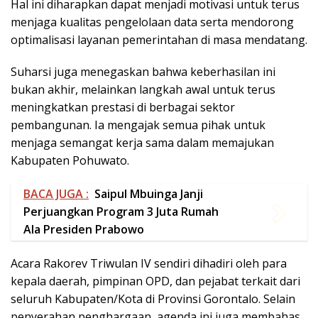
menjaga semangat kerja sama dalam memajukan
Kabupaten Pohuwato.
BACA JUGA :
Saipul Mbuinga Janji
Perjuangkan Program 3 Juta Rumah
Ala Presiden Prabowo
Acara Rakorev Triwulan IV sendiri dihadiri oleh para
kepala daerah, pimpinan OPD, dan pejabat terkait dari
seluruh Kabupaten/Kota di Provinsi Gorontalo. Selain
penyerahan penghargaan, agenda ini juga membahas
capaian pembangunan triwulan IV dan rencana
strategis untuk tahun 2025.
Berita Terkait
Buka Kemah Prasiaga, Bupati Pohuwato Tekankan Pentingnya
Karakter Anak Usia Dini
Wabup Iwan Buka Pelatihan Mitigasi Bencana Ratusan Siswa