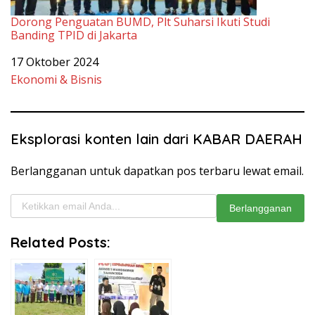
Eksplorasi konten lain dari KABAR DAERAH
Berlangganan untuk dapatkan pos terbaru lewat email.
Ketikkan email Anda...
Berlangganan
Related Posts:
Saipul
Tanamkan
Mbuinga
Sikap
Hadiri Apel
Kepemimpin
Akbar
an, SMP
E-Monep
Gorontalo
Penghargaan
Pohuwato
Peringatan
Negeri 1
Hari Santri
Wanggarasi
Suharsi Igirisa
Nasional
Gelar LDKS II
2024
di Pantai
Libuo