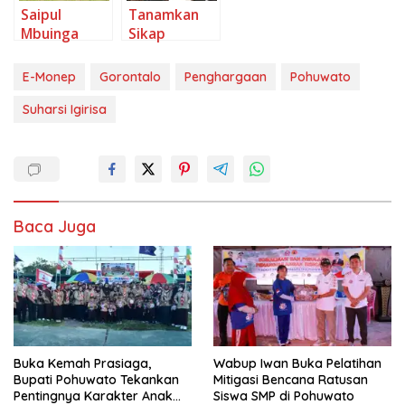
Baca Juga
Buka Kemah Prasiaga,
Wabup Iwan Buka Pelatihan
Bupati Pohuwato Tekankan
Mitigasi Bencana Ratusan
Pentingnya Karakter Anak
Siswa SMP di Pohuwato
Usia Dini
Canangkan HAN 2026, Bupati
Bupati Saipul Buka Uji
Saipul : PAUD Fondasi Utama
Kompetensi Teknis Pejabat