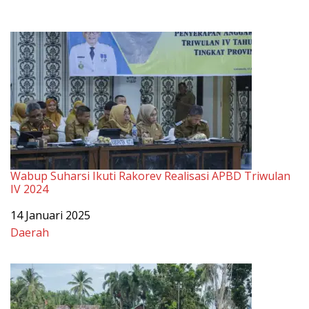
Wabup Suharsi Ikuti Rakorev Realisasi APBD Triwulan
IV 2024
Tanggal
14 Januari 2025
Sehubungan dengan
Daerah
Bupati Saipul dan Wabup Suharsi Hadiri Apel Siaga
Satlinmas Gorontalo di Patilanggio