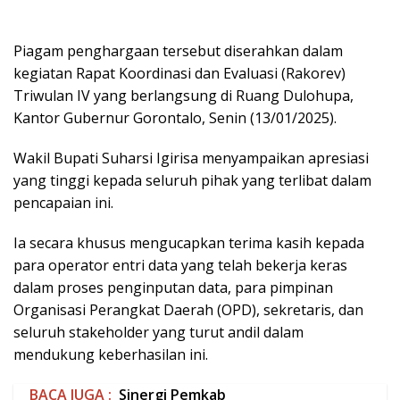
yang tinggi kepada seluruh pihak yang terlibat dalam
pencapaian ini.
Ia secara khusus mengucapkan terima kasih kepada
para operator entri data yang telah bekerja keras
dalam proses penginputan data, para pimpinan
Organisasi Perangkat Daerah (OPD), sekretaris, dan
seluruh stakeholder yang turut andil dalam
mendukung keberhasilan ini.
BACA JUGA :
Sinergi Pemkab
Pohuwato - Taspen : Pastikan Masa
Tua ASN Terjamin dan Tetap
Berkarya
“Piagam ini adalah kado terbaik untuk kita semua di
awal tahun 2025. Terima kasih atas dedikasi dan kerja
keras seluruh tim, mulai dari operator data hingga