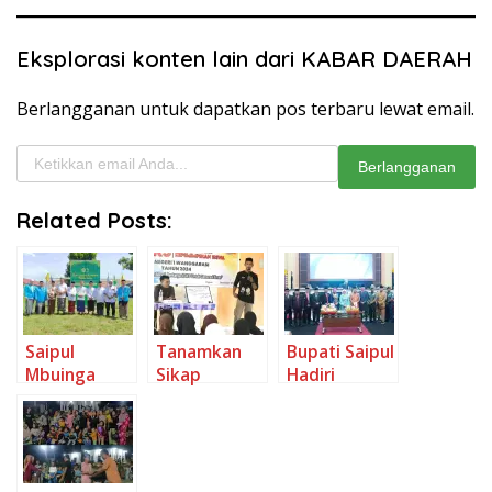
Eksplorasi konten lain dari KABAR DAERAH
Berlangganan untuk dapatkan pos terbaru lewat email.
Ketikkan email Anda...
Berlangganan
Related Posts:
Saipul
Tanamkan
Bupati Saipul
Mbuinga
Sikap
Hadiri
Hadiri Apel
Kepemimpin
Paripurna
Akbar
an, SMP
HUT
Peringatan
Negeri 1
Kabupaten
Hari Santri
Wanggarasi
Bone
Nasional
Gelar LDKS II
Bolango ke-