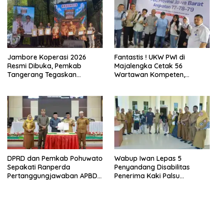
Jambore Koperasi 2026
Fantastis ! UKW PWI di
Resmi Dibuka, Pemkab
Majalengka Cetak 56
Tangerang Tegaskan
Wartawan Kompeten,
Komitmen Bangun Ekonomi
Tingkat Kelulusan Capai 93
Kerakyatan
Persen
DPRD dan Pemkab Pohuwato
Wabup Iwan Lepas 5
Sepakati Ranperda
Penyandang Disabilitas
Pertanggungjawaban APBD
Penerima Kaki Palsu
2025
Program Kemensos