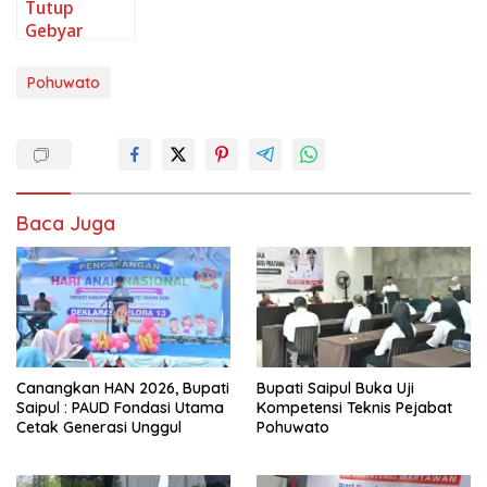
Tutup
2024
di Pantai
22
Gebyar
Libuo
Ketupat di
Desa Yipilo,
Pohuwato
Yusuf Lahuo
Beri
Apresiasi
Panitia
Pelaksana
Baca Juga
Canangkan HAN 2026, Bupati
Bupati Saipul Buka Uji
Saipul : PAUD Fondasi Utama
Kompetensi Teknis Pejabat
Cetak Generasi Unggul
Pohuwato