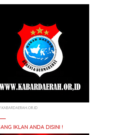
KABARDAERAH.OR.ID
ANG IKLAN ANDA DISINI !