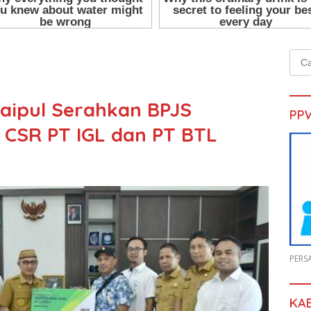
Cari
untu
Saipul Serahkan BPJS
PP
 CSR PT IGL dan PT BTL
PERS
KA