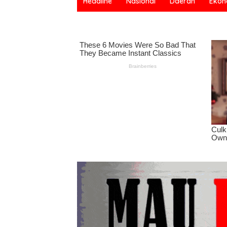
Headline
Nasional
Daerah
Ekon
Bermartabat