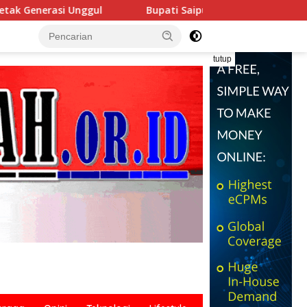
Bupati Saipul Buka Uji Kompetensi Teknis Pejabat Pohuwato
tutup