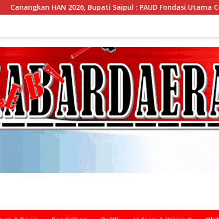
i Saipul : PAUD Fondasi Utama Cetak Generasi Unggul