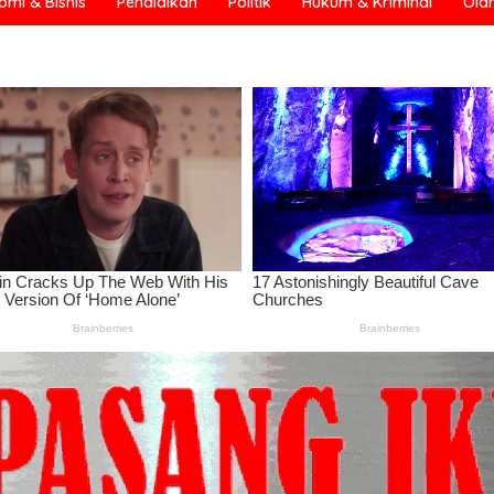
omi & Bisnis
Pendidikan
Politik
Hukum & Kriminal
Ola