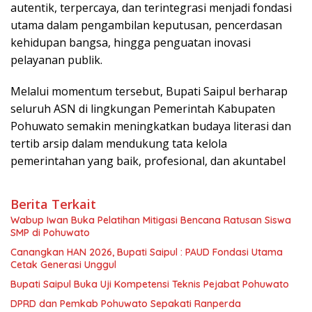
tertib arsip dalam mendukung tata kelola
pemerintahan yang baik, profesional, dan akuntabel
Berita Terkait
Wabup Iwan Buka Pelatihan Mitigasi Bencana Ratusan Siswa
SMP di Pohuwato
Canangkan HAN 2026, Bupati Saipul : PAUD Fondasi Utama
Cetak Generasi Unggul
Bupati Saipul Buka Uji Kompetensi Teknis Pejabat Pohuwato
DPRD dan Pemkab Pohuwato Sepakati Ranperda
Pertanggungjawaban APBD 2025
Wabup Iwan Lepas 5 Penyandang Disabilitas Penerima Kaki
Palsu Program Kemensos
Lewat Rakor, ​Wabup Iwan Evaluasi Kinerja Pemerintahan dan
Aset Daerah
Bagikan ini: