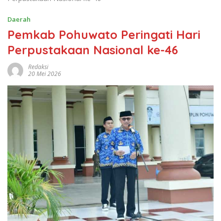
Kabardaerah.or.id,
Pohuwato
– Apel Korps Pegawai
Republik Indonesia (Korpri) yang dirangkaikan dengan
peringatan Hari Perpustakaan Nasional ke-46 dan Hari
Kearsipan Nasional atau Hari Arsip Nasional Republik
Indonesia (ANRI) ke-55 tingkat Kabupaten Pohuwato
dipimpin langsung Bupati Pohuwato, Saipul A.