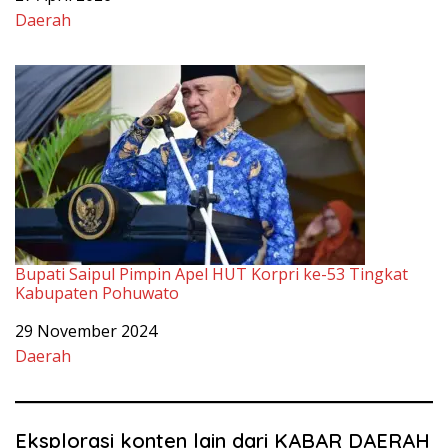
Bupati Saipul Pimpin Apel HUT Korpri ke-53 Tingkat
Kabupaten Pohuwato
Tanggal
29 November 2024
Sehubungan dengan
Daerah
Eksplorasi konten lain dari KABAR DAERAH
Berlangganan untuk dapatkan pos terbaru lewat email.
Ketikkan email Anda...
Berlangganan
Related Posts: