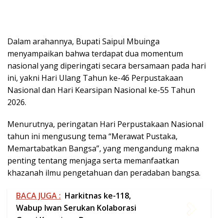
2026.
Menurutnya, peringatan Hari Perpustakaan Nasional
tahun ini mengusung tema “Merawat Pustaka,
Memartabatkan Bangsa”, yang mengandung makna
penting tentang menjaga serta memanfaatkan
khazanah ilmu pengetahuan dan peradaban bangsa.
BACA JUGA :
Harkitnas ke-118,
Wabup Iwan Serukan Kolaborasi
Gapai Kemajuan Bangsa
“Tema ini mengingatkan kita semua, khususnya para
insan perpustakaan dan seluruh pemangku
kepentingan, akan pentingnya merawat dan
memanfaatkan warisan ilmu pengetahuan bangsa.
Pengetahuan yang diwariskan sejak masa lalu harus
terus dimanfaatkan untuk memberikan solusi terhadap