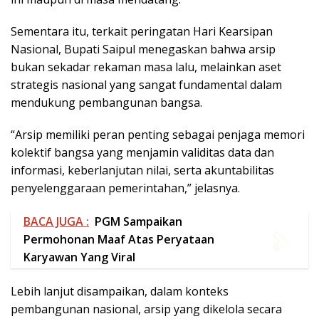
“Arsip memiliki peran penting sebagai penjaga memori
kolektif bangsa yang menjamin validitas data dan
informasi, keberlanjutan nilai, serta akuntabilitas
penyelenggaraan pemerintahan,” jelasnya.
BACA JUGA :
PGM Sampaikan
Permohonan Maaf Atas Peryataan
Karyawan Yang Viral
Lebih lanjut disampaikan, dalam konteks
pembangunan nasional, arsip yang dikelola secara
autentik, terpercaya, dan terintegrasi menjadi fondasi
utama dalam pengambilan keputusan, pencerdasan
kehidupan bangsa, hingga penguatan inovasi
pelayanan publik.
Melalui momentum tersebut, Bupati Saipul berharap
seluruh ASN di lingkungan Pemerintah Kabupaten
Pohuwato semakin meningkatkan budaya literasi dan