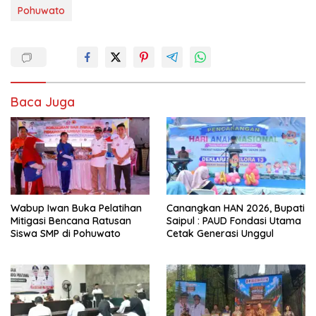
Wabup Iwan Buka Pelatihan
Canangkan HAN 2026, Bupati
Mitigasi Bencana Ratusan
Saipul : PAUD Fondasi Utama
Siswa SMP di Pohuwato
Cetak Generasi Unggul
Bupati Saipul Buka Uji
Jambore Koperasi 2026
Kompetensi Teknis Pejabat
Resmi Dibuka, Pemkab
Pohuwato
Tangerang Tegaskan
Komitmen Bangun Ekonomi
Kerakyatan