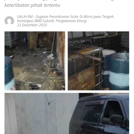
keterlibatan pihak tertentu
GALIH RM
-
Dugaan Penimbunan Solar Di Blora Jawa Tengah
,
Investigasi BBM Subsidi
,
Pengawasan Energi
23 Desember 2025