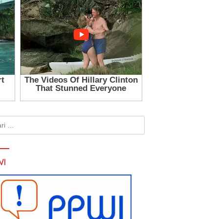
k:
WI