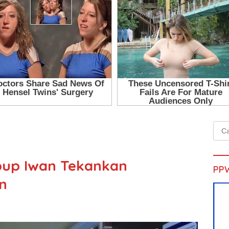
Cari
untu
up Iwan Tekankan
PP
n