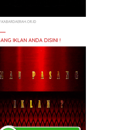
KABARDAERAH.OR.ID
ANG IKLAN ANDA DISINI !