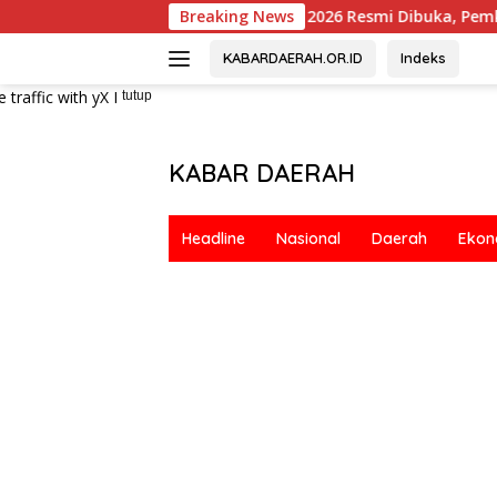
Langsung
ore Koperasi 2026 Resmi Dibuka, Pemkab Tangerang Tegaska
Breaking News
ke
konten
KABARDAERAH.OR.ID
Indeks
tutup
KABAR DAERAH
Berani
&
Headline
Nasional
Daerah
Ekon
Bermartabat