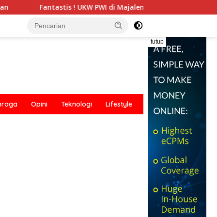
KW PWI di Majalengka Cetak 56 Wartawan Kompeten, Tingkat Kel
tutup
hraga
Opini
Teknologi
Lifestyle