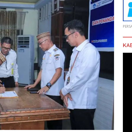
PERS
KA