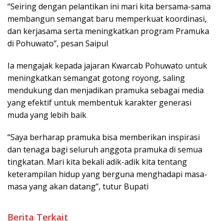
mendukung dan menjadikan pramuka sebagai media
yang efektif untuk membentuk karakter generasi
muda yang lebih baik
“Saya berharap pramuka bisa memberikan inspirasi
dan tenaga bagi seluruh anggota pramuka di semua
tingkatan. Mari kita bekali adik-adik kita tentang
keterampilan hidup yang berguna menghadapi masa-
masa yang akan datang”, tutur Bupati
Berita Terkait
Bupati Saipul Sambut Kedatangan Kepala BPBPK Provinsi
Gorontalo
Cek Kesiapan Pasukan Pengibar Bendera, Bupati Saipul Titip
Pesan Penting
Bupati Saipul Hadiri Upacara HUT 79 Bhayangkara
Pemkab Pohuwato Jalin Sinergi Dengan Aston Gorontalo
Bupati Saipul Pimpin Upacara Hari Lahir Pancasila 2025