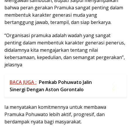
didalamnya kita mengajarkan tentang nilai
kebersamaan, kepedulian, dan semangat pergerakan”,
jelasnya
BACA JUGA :
Pemkab Pohuwato Jalin
Sinergi Dengan Aston Gorontalo
Ia menyatakan komitmennya untuk membawa
Pramuka Pohuwato lebih aktif, progresif, dan
berdampak nyata bagi masyarakat.
“Seiring dengan pelantikan ini mari kita bersama-sama
membangun semangat baru memperkuat koordinasi,
dan kerjasama serta meningkatkan program Pramuka
di Pohuwato”, pesan Saipul
Ia mengajak kepada jajaran Kwarcab Pohuwato untuk
meningkatkan semangat gotong royong, saling