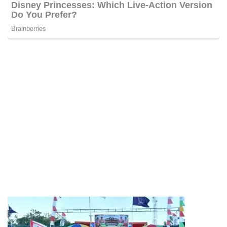
Buka Kemah Prasiaga, Bupati Pohuwato Tekankan
Pentingnya Karakter Anak Usia Dini