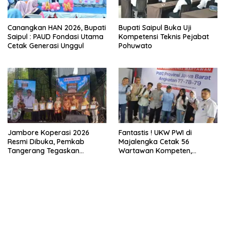
Jambore Koperasi 2026
Fantastis ! UKW PWI di
Resmi Dibuka, Pemkab
Majalengka Cetak 56
Tangerang Tegaskan
Wartawan Kompeten,
Komitmen Bangun Ekonomi
Tingkat Kelulusan Capai 93
Kerakyatan
Persen