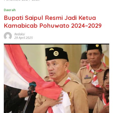
Kabardaerah.or.id,
Pohuwato
– Bupati Saipul A.
Mbuinga dilantik sebagai Ketua Majelis Pembimbing
Cabang (Kamabicab) Gerakan Pramuka Kabupaten
Pohuwato masa bakti 2024–2029.