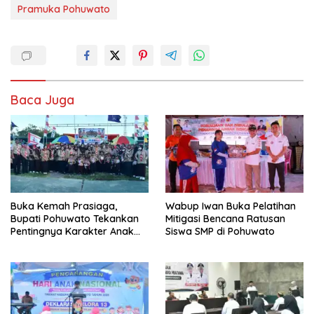
Buka Kemah Prasiaga,
Wabup Iwan Buka Pelatihan
Bupati Pohuwato Tekankan
Mitigasi Bencana Ratusan
Pentingnya Karakter Anak
Siswa SMP di Pohuwato
Usia Dini
Canangkan HAN 2026, Bupati
Bupati Saipul Buka Uji
Saipul : PAUD Fondasi Utama
Kompetensi Teknis Pejabat
Cetak Generasi Unggul
Pohuwato