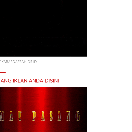
KABARDAERAH.OR.ID
ANG IKLAN ANDA DISINI !