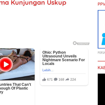
ima Kunjungan Uskup
PP
PERS
KA