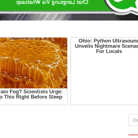
Cari
untu