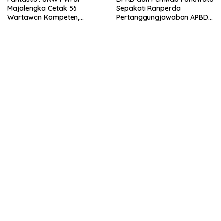
Majalengka Cetak 56
Sepakati Ranperda
Wartawan Kompeten,
Pertanggungjawaban APBD
Tingkat Kelulusan Capai 93
2025
Persen