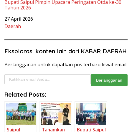
Bupati Saipul Pimpin Upacara Peringatan Otda ke-30
Tahun 2026
Tanggal
27 April 2026
Sehubungan dengan
Daerah
Eksplorasi konten lain dari KABAR DAERAH
Berlangganan untuk dapatkan pos terbaru lewat email.
Ketikkan email Anda...
Berlangganan
Related Posts:
Saipul
Tanamkan
Bupati Saipul