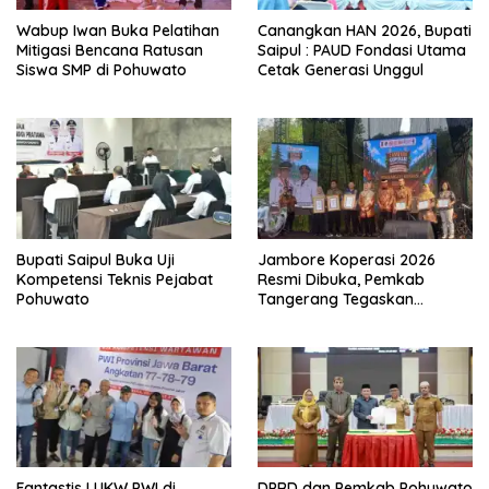
Wabup Iwan Buka Pelatihan
Canangkan HAN 2026, Bupati
Mitigasi Bencana Ratusan
Saipul : PAUD Fondasi Utama
Siswa SMP di Pohuwato
Cetak Generasi Unggul
Bupati Saipul Buka Uji
Jambore Koperasi 2026
Kompetensi Teknis Pejabat
Resmi Dibuka, Pemkab
Pohuwato
Tangerang Tegaskan
Komitmen Bangun Ekonomi
Kerakyatan
Fantastis ! UKW PWI di
DPRD dan Pemkab Pohuwato