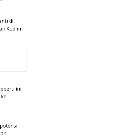
nt) di
gan Kodim
perti ini
 ke
potensi
dan