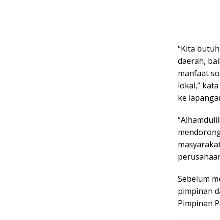
“Kita butu
daerah, ba
manfaat so
lokal,” kat
ke lapanga
“Alhamduli
mendorong i
masyarakat 
perusahaan
Sebelum me
pimpinan d
Pimpinan Pa