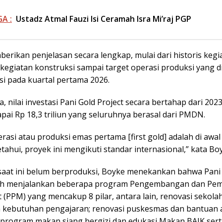
A :
Ustadz Atmal Fauzi Isi Ceramah Isra Mi’raj PGP
erikan penjelasan secara lengkap, mulai dari historis kegi
 kegiatan konstruksi sampai target operasi produksi yang 
asi pada kuartal pertama 2026.
 nilai investasi Pani Gold Project secara bertahap dari 202
ai Rp 18,3 triliun yang seluruhnya berasal dari PMDN.
rasi atau produksi emas pertama [first gold] adalah di awal
etahui, proyek ini mengikuti standar internasional,” kata Bo
aat ini belum berproduksi, Boyke menekankan bahwa Pani
lah menjalankan beberapa program Pengembangan dan Pe
(PPM) yang mencakup 8 pilar, antara lain, renovasi sekola
 kebutuhan pengajaran; renovasi puskesmas dan bantuan a
 program makan siang bergizi dan edukasi Makan BAIK sert