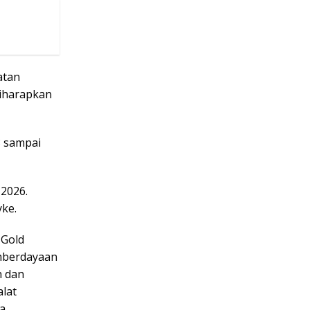
atan
diharapkan
3 sampai
 2026.
yke.
 Gold
mberdayaan
h dan
lat
a