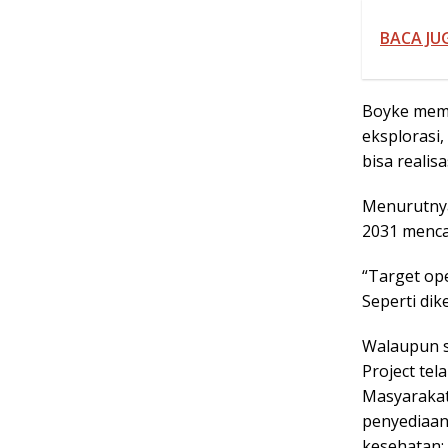
BACA JUG
Boyke memb
eksplorasi,
bisa realis
Menurutnya,
2031 mencap
“Target ope
Seperti dik
Walaupun s
Project te
Masyarakat 
penyediaan
kesehatan;