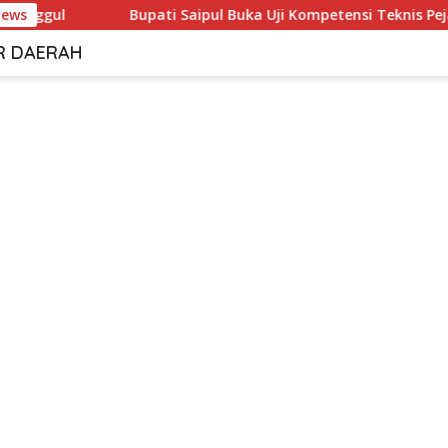
News
Bupati Saipul Buka Uji Kompetensi Teknis Pejabat Pohuwato
R DAERAH