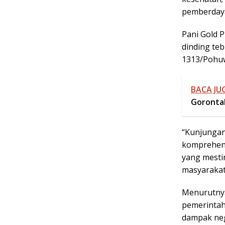
pemberdaya
Pani Gold 
dinding te
1313/Pohuw
BACA JUG
Goronta
“Kunjungan
komprehens
yang mesti
masyarakat.
Menurutnya
pemerintah
dampak neg