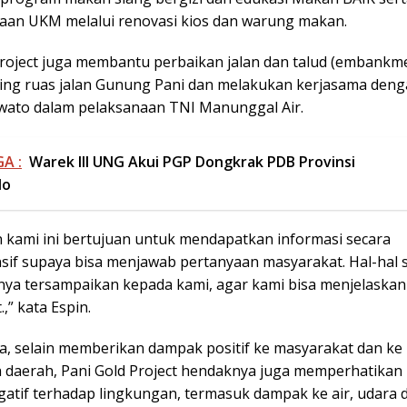
an UKM melalui renovasi kios dan warung makan.
Project juga membantu perbaikan jalan dan talud (embankme
bing ruas jalan Gunung Pani dan melakukan kerjasama den
ato dalam pelaksanaan TNI Manunggal Air.
A :
Warek III UNG Akui PGP Dongkrak PDB Provinsi
lo
 kami ini bertujuan untuk mendapatkan informasi secara
if supaya bisa menjawab pertanyaan masyarakat. Hal-hal se
nya tersampaikan kepada kami, agar kami bisa menjelaskan
,” kata Espin.
, selain memberikan dampak positif ke masyarakat dan ke
 daerah, Pani Gold Project hendaknya juga memperhatikan 
atif terhadap lingkungan, termasuk dampak ke air, udara 