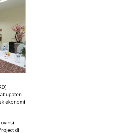
RD)
 Kabupaten
fek ekonomi
ovinsi
roject di