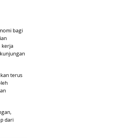
onomi bagi
ian
 kerja
t kunjungan
akan terus
oleh
aan
ngan,
p dari